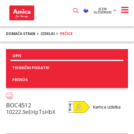
JEZIK
SLOVENSKI
DOMAČA STRAN
IZDELKI
PEČICE
OPIS
TEHNIČNI PODATKI
PRENOS
BOC4512
Kartica izdelka
10222.3eEHpTsHbX